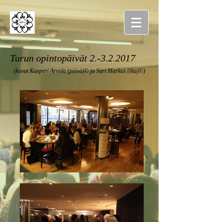
Turun opintopäivät
2.-3.2.2017
(kuvat Kasperi Arvola (päivä)© ja Sari Markus (ilta)©)